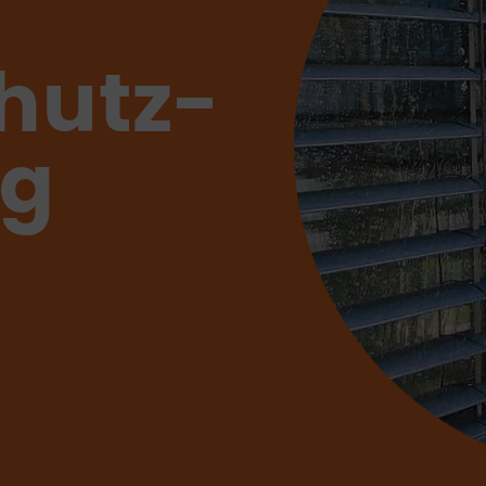
hutz-
ng