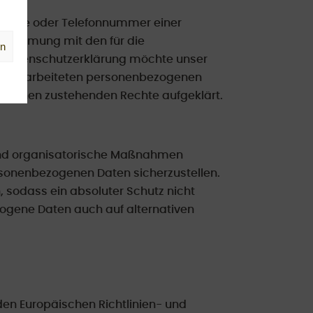
dresse oder Telefonnummer einer
instimmung mit den für die
en
r Datenschutzerklärung möchte unser
nd verarbeiteten personenbezogenen
ie ihnen zustehenden Rechte aufgeklärt.
e und organisatorische Maßnahmen
rsonenbezogenen Daten sicherzustellen.
 sodass ein absoluter Schutz nicht
zogene Daten auch auf alternativen
den Europäischen Richtlinien- und