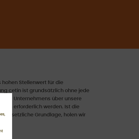
hohen Stellenwert für die
ng cetin ist grundsätzlich ohne jede
nseres Unternehmens über unsere
en erforderlich werden. Ist die
e gesetzliche Grundlage, holen wir
es,
ht