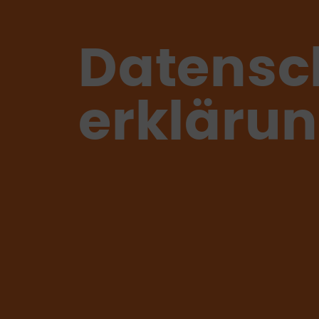
Datensc
erkläru