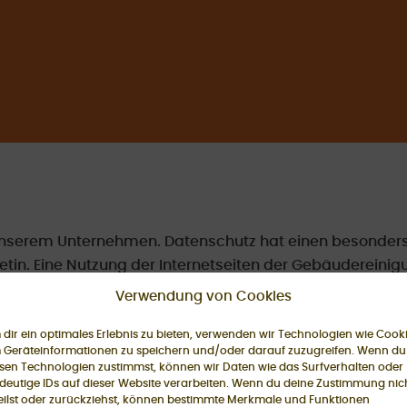
n unserem Unternehmen. Datenschutz hat einen besonders 
in. Eine Nutzung der Internetseiten der Gebäudereinigu
. Sofern eine betroffene Person besondere Services u
Verwendung von Cookies
 könnte jedoch eine Verarbeitung personenbezogener Dat
rderlich und besteht für eine solche Verarbeitung kein
dir ein optimales Erlebnis zu bieten, verwenden wir Technologien wie Cooki
 Geräteinformationen zu speichern und/oder darauf zuzugreifen. Wenn du
Person ein.
sen Technologien zustimmst, können wir Daten wie das Surfverhalten oder
deutige IDs auf dieser Website verarbeiten. Wenn du deine Zustimmung nic
eilst oder zurückziehst, können bestimmte Merkmale und Funktionen