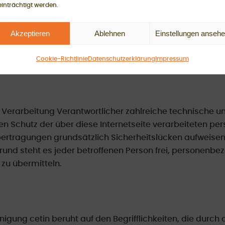
inträchtigt werden.
n, beispielsweise des Namens, der Anschrift, E-Mail-A
klang mit der Datenschutz-Grundverordnung und in Übere
Akzeptieren
Ablehnen
Einstellungen anseh
spezifischen Datenschutzbestimmungen. Mittels diese
, Umfang und Zweck der von uns erhobenen, genutzten u
Cookie-Richtlinie
Datenschutzerklärung
Impressum
ene Personen mittels dieser Datenschutzerklärung über d
ie Verarbeitung Verantwortlicher zahlreiche technisch
n Schutz der über diese Internetseite verarbeiteten pe
rtragungen grundsätzlich Sicherheitslücken aufweisen,
und steht es jeder betroffenen Person frei, personenbe
 zu übermitteln.
gung cetin beruht auf den Begrifflichkeiten, die durch 